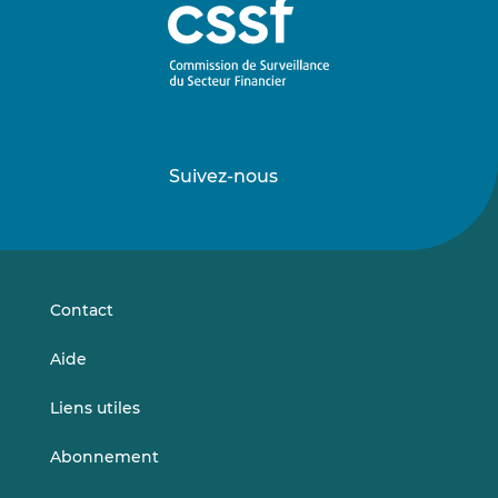
Suivez-nous
Suivez-
Suivez-
nous
nous
sur
sur
LinkedIn
Vimeo
Contact
Aide
Liens utiles
Abonnement