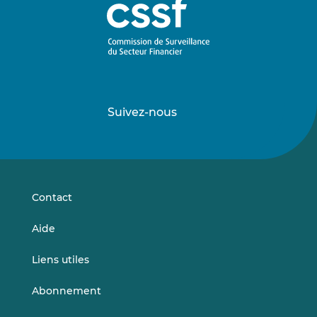
Suivez-nous
Suivez-
Suivez-
nous
nous
sur
sur
LinkedIn
Vimeo
Contact
Aide
Liens utiles
Abonnement