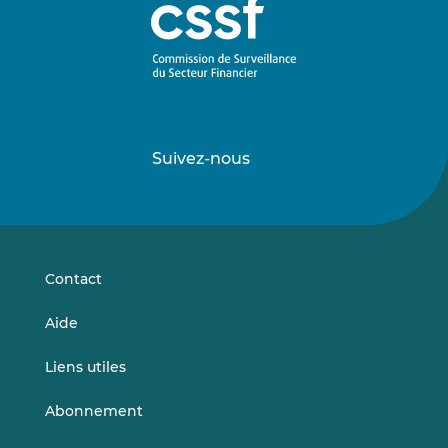
Suivez-nous
Suivez-
Suivez-
nous
nous
sur
sur
LinkedIn
Vimeo
Contact
Aide
Liens utiles
Abonnement