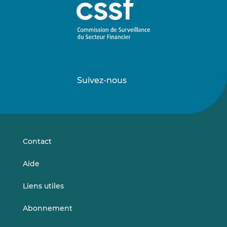
Suivez-nous
Suivez-
Suivez-
nous
nous
sur
sur
LinkedIn
Vimeo
Contact
Aide
Liens utiles
Abonnement