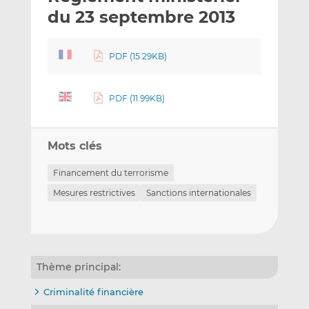
e
g
g
du 23 septembre 2013
r
e
e
p
r
r
PDF (15.29KB)
a
s
s
r
u
u
e
r
r
PDF (11.99KB)
m
L
F
a
i
a
i
n
c
Mots clés
l
k
e
e
b
Financement du terrorisme
d
o
Mesures restrictives
Sanctions internationales
I
o
n
k
Thème principal:
Criminalité financière