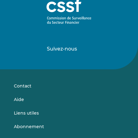
Suivez-nous
Suivez-
Suivez-
nous
nous
sur
sur
LinkedIn
Vimeo
Contact
Aide
Liens utiles
Abonnement