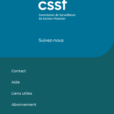
Suivez-nous
Suivez-
Suivez-
nous
nous
sur
sur
LinkedIn
Vimeo
Contact
Aide
Liens utiles
Abonnement