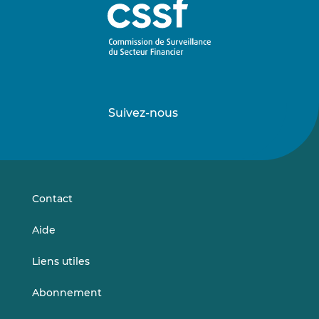
Suivez-nous
Suivez-
Suivez-
nous
nous
sur
sur
LinkedIn
Vimeo
Contact
Aide
Liens utiles
Abonnement