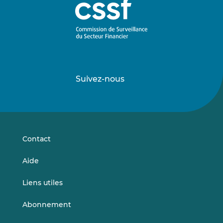
Suivez-nous
Suivez-
Suivez-
nous
nous
sur
sur
LinkedIn
Vimeo
Contact
Aide
Liens utiles
Abonnement