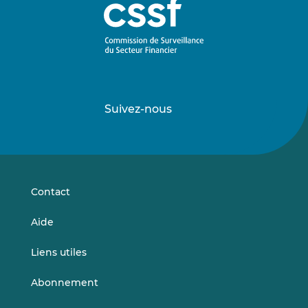
Suivez-nous
Suivez-
Suivez-
nous
nous
sur
sur
LinkedIn
Vimeo
Contact
Aide
Liens utiles
Abonnement