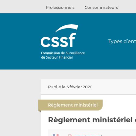
Passer
Professionnels
Consommateurs
au
contenu
Types d’ent
Publié le 5 février 2020
Règlement ministériel
Règlement ministériel 