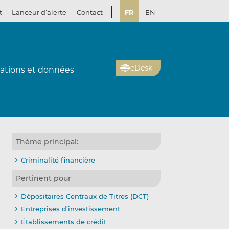
t
Lanceur d’alerte
Contact
FR
EN
eDesk
cations et données
Thème principal:
Criminalité financière
Pertinent pour
Dépositaires Centraux de Titres (DCT)
Entreprises d’investissement
Établissements de crédit