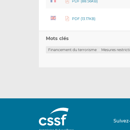
PDF (88.56KB)
PDF (13.17KB)
Mots clés
Financement du terrorisme
Mesures restrict
Suivez