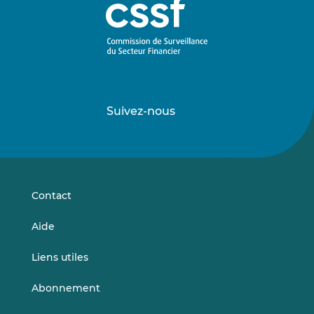
Suivez-nous
Suivez-
Suivez-
nous
nous
sur
sur
LinkedIn
Vimeo
Contact
Aide
Liens utiles
Abonnement