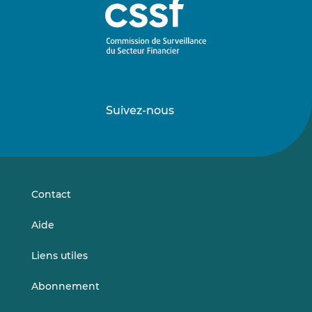
Suivez-nous
Suivez-
Suivez-
nous
nous
sur
sur
LinkedIn
Vimeo
Contact
Aide
Liens utiles
Abonnement