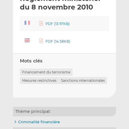
e
g
g
du 8 novembre 2010
r
e
e
p
r
r
PDF (13.97KB)
a
s
s
r
u
u
e
r
r
PDF (14.58KB)
m
L
F
a
i
a
i
n
c
Mots clés
l
k
e
e
b
Financement du terrorisme
d
o
Mesures restrictives
Sanctions internationales
I
o
n
k
Thème principal:
Criminalité financière