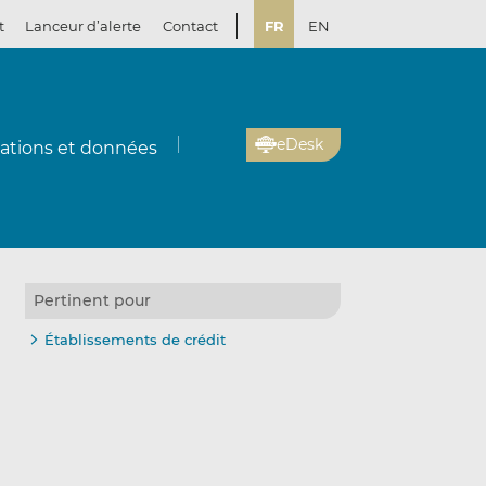
t
Lanceur d’alerte
Contact
FR
EN
eDesk
cations et données
Pertinent pour
Établissements de crédit