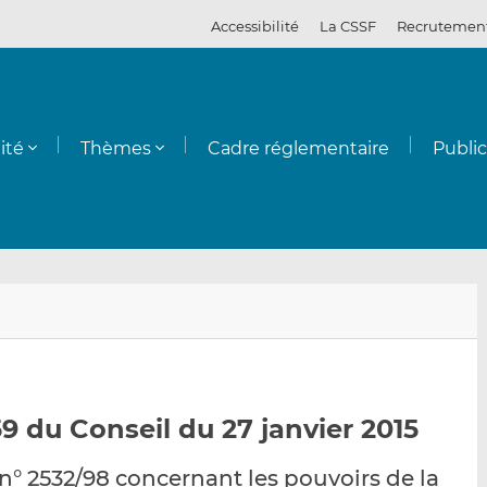
Accessibilité
La CSSF
Recrutemen
ité
Thèmes
Cadre réglementaire
Publi
E
P
P
n
a
a
v
r
r
o
t
t
y
a
a
9 du Conseil du 27 janvier 2015
e
g
g
r
e
e
n° 2532/98 concernant les pouvoirs de la