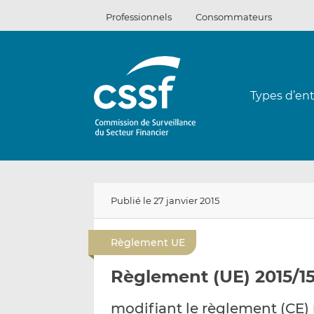
Passer
Professionnels
Consommateurs
au
contenu
Types d’ent
Publié le 27 janvier 2015
Règlement UE
Règlement (UE) 2015/15
modifiant le règlement (CE) 