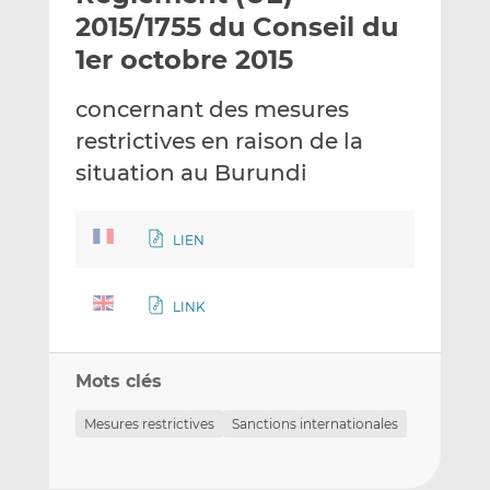
e
g
g
2015/1755 du Conseil du
r
e
e
1er octobre 2015
p
r
r
a
s
s
concernant des mesures
r
u
u
restrictives en raison de la
e
r
r
m
L
F
situation au Burundi
a
i
a
i
n
c
LIEN
l
k
e
e
b
d
o
LINK
I
o
n
k
Mots clés
Mesures restrictives
Sanctions internationales