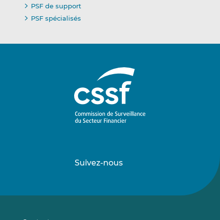
PSF de support
PSF spécialisés
Suivez-nous
Suivez-
Suivez-
nous
nous
sur
sur
LinkedIn
Vimeo