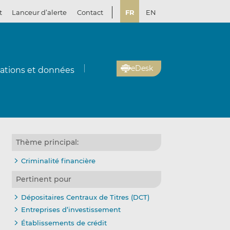
t
Lanceur d’alerte
Contact
FR
EN
eDesk
cations et données
Thème principal:
Criminalité financière
Pertinent pour
Dépositaires Centraux de Titres (DCT)
Entreprises d’investissement
Établissements de crédit