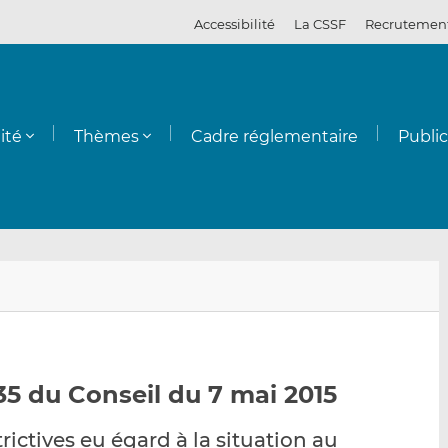
Accessibilité
La CSSF
Recrutemen
ité
Thèmes
Cadre réglementaire
Publi
E
P
P
n
a
a
v
r
r
o
t
t
y
a
a
5 du Conseil du 7 mai 2015
e
g
g
r
e
e
ictives eu égard à la situation au