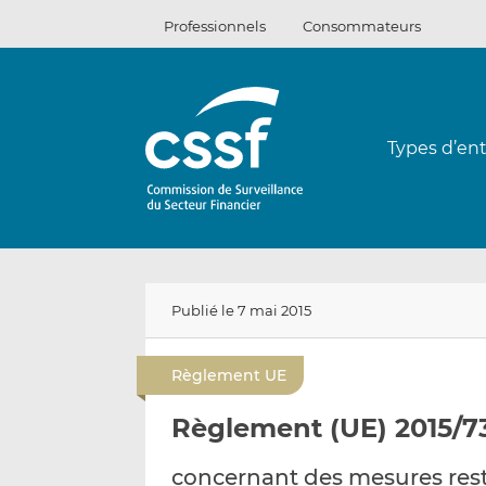
Passer
Professionnels
Consommateurs
au
contenu
Types d’ent
Publié le 7 mai 2015
Règlement UE
Règlement (UE) 2015/73
concernant des mesures restr