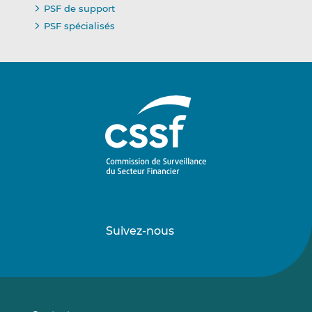
PSF de support
PSF spécialisés
Suivez-nous
Suivez-
Suivez-
nous
nous
sur
sur
LinkedIn
Vimeo