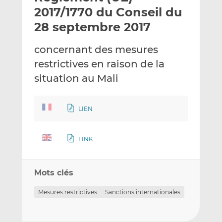
e
g
g
2017/1770 du Conseil du
r
e
e
28 septembre 2017
p
r
r
a
s
s
concernant des mesures
r
u
u
restrictives en raison de la
e
r
r
m
L
F
situation au Mali
a
i
a
i
n
c
LIEN
l
k
e
e
b
d
o
LINK
I
o
n
k
Mots clés
Mesures restrictives
Sanctions internationales