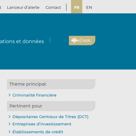
t
Lanceur d’alerte
Contact
FR
EN
eDesk
cations et données
Thème principal:
Criminalité financière
Pertinent pour
Dépositaires Centraux de Titres (DCT)
Entreprises d’investissement
Établissements de crédit