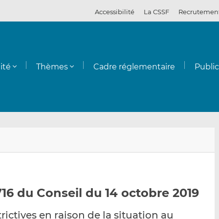
Accessibilité
La CSSF
Recrutemen
ité
Thèmes
Cadre réglementaire
Publi
E
P
P
n
a
a
v
r
r
o
t
t
y
a
a
16 du Conseil du 14 octobre 2019
e
g
g
r
e
e
ictives en raison de la situation au