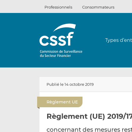
Passer
Professionnels
Consommateurs
au
contenu
Types d’ent
Publié le 14 octobre 2019
Règlement UE
Règlement (UE) 2019/17
concernant des mesures restr