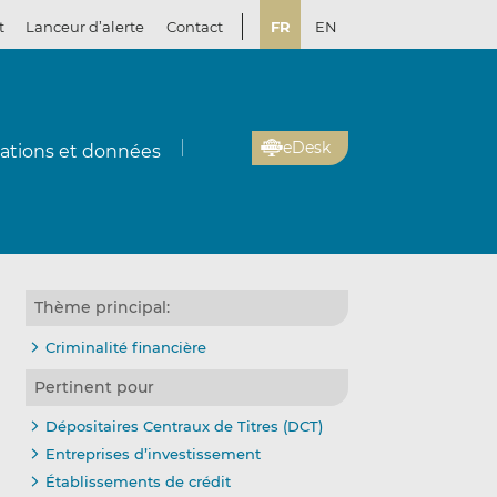
t
Lanceur d’alerte
Contact
FR
EN
eDesk
cations et données
Thème principal:
Criminalité financière
Pertinent pour
Dépositaires Centraux de Titres (DCT)
Entreprises d’investissement
Établissements de crédit