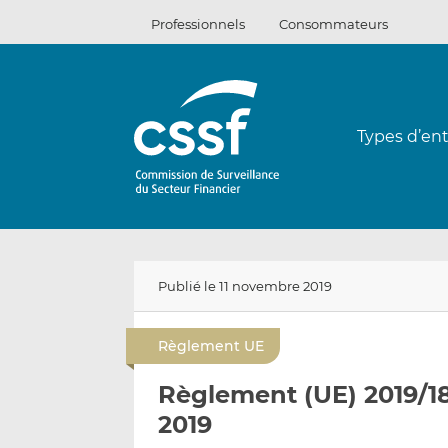
Passer
Professionnels
Consommateurs
au
contenu
Types d’ent
Publié le 11 novembre 2019
Règlement UE
Règlement (UE) 2019/1
2019