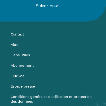
Suivez-nous
Suivez-
Suivez-
nous
nous
sur
sur
LinkedIn
Vimeo
Contact
Aide
Liens utiles
Abonnement
Flux RSS
Espace presse
Conditions générales d’utilisation et protection
des données