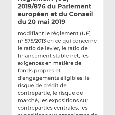
e
g
g
2019/876 du Parlement
r
e
e
européen et du Conseil
p
r
r
du 20 mai 2019
a
s
s
r
u
u
modifiant le règlement (UE)
e
r
r
m
L
F
n° 575/2013 en ce qui concerne
a
i
a
le ratio de levier, le ratio de
i
n
c
financement stable net, les
l
k
e
exigences en matière de
e
b
d
o
fonds propres et
I
o
d’engagements éligibles, le
n
k
risque de crédit de
contrepartie, le risque de
marché, les expositions sur
contreparties centrales, les