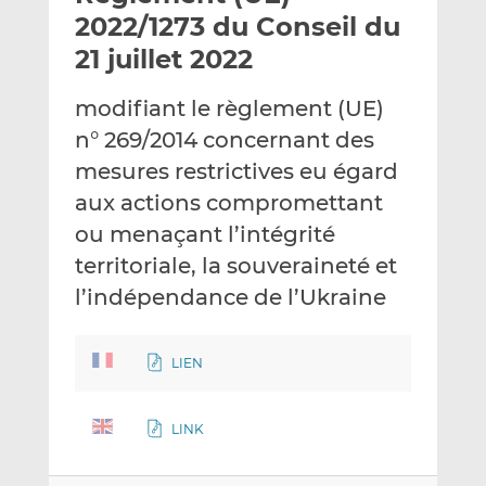
e
g
g
2022/1273 du Conseil du
r
e
e
21 juillet 2022
p
r
r
a
s
s
modifiant le règlement (UE)
r
u
u
n° 269/2014 concernant des
e
r
r
m
L
F
mesures restrictives eu égard
a
i
a
aux actions compromettant
i
n
c
ou menaçant l’intégrité
l
k
e
territoriale, la souveraineté et
e
b
d
o
l’indépendance de l’Ukraine
I
o
n
k
LIEN
LINK