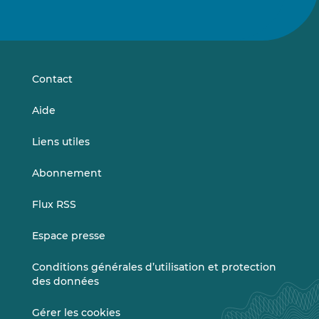
Suivez-
Suivez-
nous
nous
sur
sur
LinkedIn
Vimeo
Contact
Aide
Liens utiles
Abonnement
Flux RSS
Espace presse
Conditions générales d’utilisation et protection
des données
Gérer les cookies