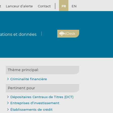
t
Lanceur d’alerte
Contact
FR
EN
eDesk
cations et données
Thème principal:
Criminalité financière
Pertinent pour
Dépositaires Centraux de Titres (DCT)
Entreprises d’investissement
Établissements de crédit