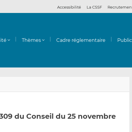
Accessibilité
La CSSF
Recrutemen
ité
Thèmes
Cadre réglementaire
Publi
E
P
P
n
a
a
v
r
r
o
t
t
y
a
a
309 du Conseil du 25 novembre
e
g
g
r
e
e