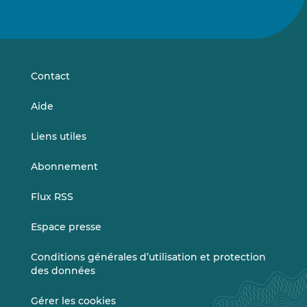
Suivez-
Suivez-
nous
nous
sur
sur
LinkedIn
Vimeo
Contact
Aide
Liens utiles
Abonnement
Flux RSS
Espace presse
Conditions générales d’utilisation et protection
des données
Gérer les cookies