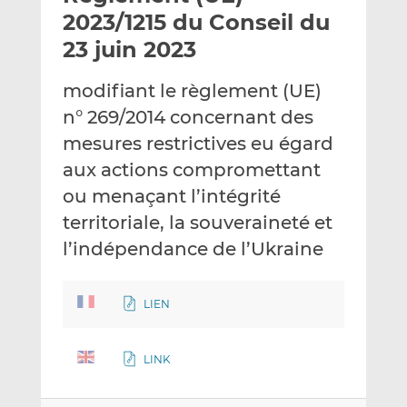
e
g
g
2023/1215 du Conseil du
r
e
e
23 juin 2023
p
r
r
a
s
s
modifiant le règlement (UE)
r
u
u
n° 269/2014 concernant des
e
r
r
m
L
F
mesures restrictives eu égard
a
i
a
aux actions compromettant
i
n
c
ou menaçant l’intégrité
l
k
e
territoriale, la souveraineté et
e
b
d
o
l’indépendance de l’Ukraine
I
o
n
k
LIEN
LINK