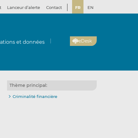
t
Lanceur d’alerte
Contact
FR
EN
eDesk
cations et données
Thème principal:
Criminalité financière