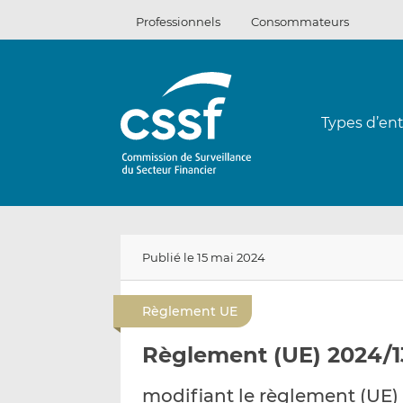
Passer
Professionnels
Consommateurs
au
contenu
Types d’ent
Publié le 15 mai 2024
Règlement UE
Règlement (UE) 2024/1
modifiant le règlement (UE)