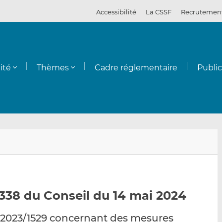
Accessibilité
La CSSF
Recrutemen
ité
Thèmes
Cadre réglementaire
Publi
E
P
P
n
a
a
v
r
r
o
t
t
y
a
a
338 du Conseil du 14 mai 2024
e
g
g
r
e
e
 2023/1529 concernant des mesures