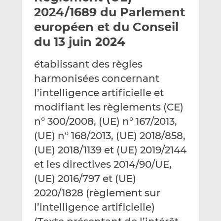
e
g
g
2024/1689 du Parlement
r
e
e
européen et du Conseil
p
r
r
du 13 juin 2024
a
s
s
r
u
u
établissant des règles
e
r
r
m
L
F
harmonisées concernant
a
i
a
l’intelligence artificielle et
i
n
c
modifiant les règlements (CE)
l
k
e
n° 300/2008, (UE) n° 167/2013,
e
b
d
o
(UE) n° 168/2013, (UE) 2018/858,
I
o
(UE) 2018/1139 et (UE) 2019/2144
n
k
et les directives 2014/90/UE,
(UE) 2016/797 et (UE)
2020/1828 (règlement sur
l’intelligence artificielle)