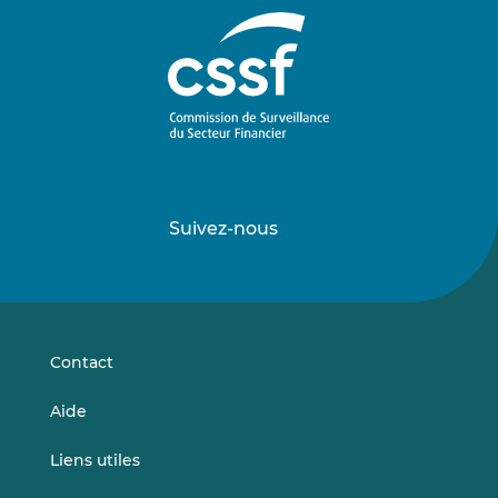
Suivez-nous
Suivez-
Suivez-
nous
nous
sur
sur
LinkedIn
Vimeo
Contact
Aide
Liens utiles