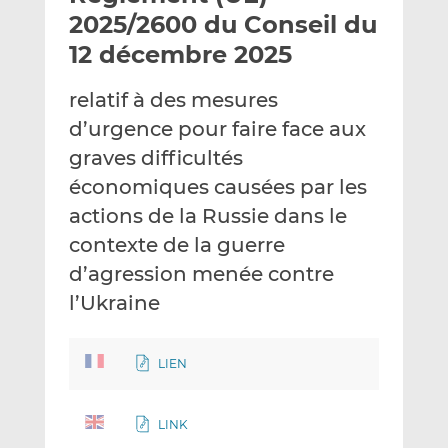
e
g
g
2025/2600 du Conseil du
r
e
e
12 décembre 2025
p
r
r
a
s
s
relatif à des mesures
r
u
u
d’urgence pour faire face aux
e
r
r
m
L
F
graves difficultés
a
i
a
économiques causées par les
i
n
c
actions de la Russie dans le
l
k
e
contexte de la guerre
e
b
d
o
d’agression menée contre
I
o
l’Ukraine
n
k
LIEN
LINK