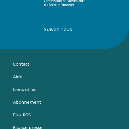
Suivez-nous
Suivez-
Suivez-
nous
nous
sur
sur
LinkedIn
Vimeo
Contact
Aide
Liens utiles
Abonnement
Flux RSS
Espace presse