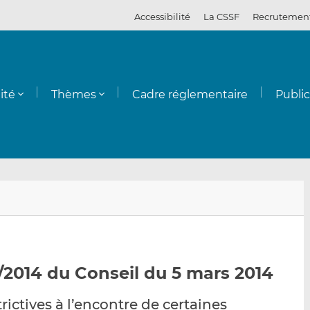
Accessibilité
La CSSF
Recrutemen
ité
Thèmes
Cadre réglementaire
Publi
E
P
P
n
a
a
v
r
r
o
t
t
y
a
a
/2014 du Conseil du 5 mars 2014
e
g
g
r
e
e
ictives à l’encontre de certaines