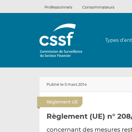
Passer
Professionnels
Consommateurs
au
contenu
Types d’ent
Publié le 5 mars 2014
Règlement UE
Règlement (UE) n° 208
concernant des mesures restr