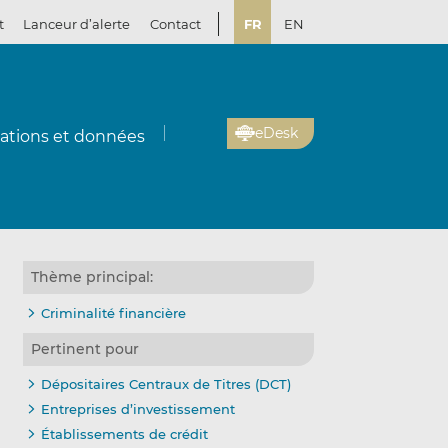
t
Lanceur d’alerte
Contact
FR
EN
eDesk
cations et données
Thème principal:
Criminalité financière
Pertinent pour
Dépositaires Centraux de Titres (DCT)
Entreprises d’investissement
Établissements de crédit