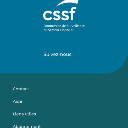
Suivez-nous
Suivez-
Suivez-
nous
nous
sur
sur
LinkedIn
Vimeo
Contact
Aide
Liens utiles
Abonnement