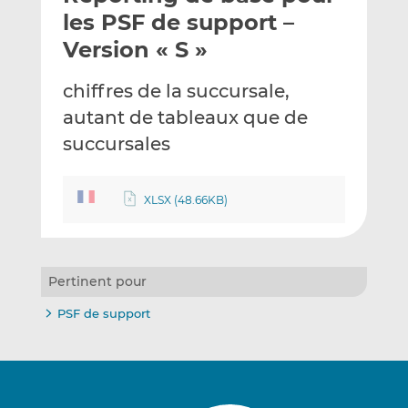
e
g
g
les PSF de support –
r
e
e
Version « S »
p
r
r
a
s
s
chiffres de la succursale,
r
u
u
autant de tableaux que de
e
r
r
m
L
F
succursales
a
i
a
i
n
c
XLSX (48.66KB)
l
k
e
e
b
d
o
I
o
Pertinent pour
n
k
PSF de support