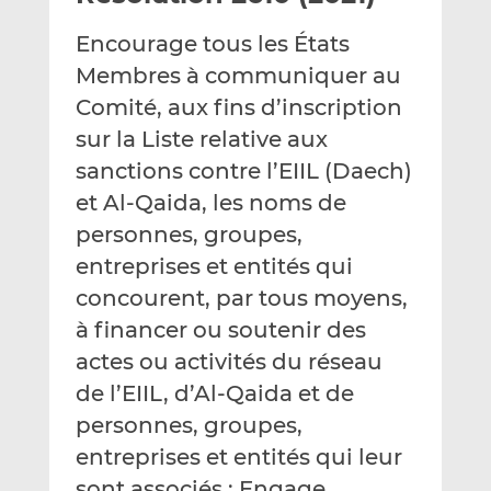
e
g
g
Encourage tous les États
r
e
e
p
r
r
Membres à communiquer au
a
s
s
Comité, aux fins d’inscription
r
u
u
sur la Liste relative aux
e
r
r
sanctions contre l’EIIL (Daech)
m
L
F
a
i
a
et Al‑Qaida, les noms de
i
n
c
personnes, groupes,
l
k
e
entreprises et entités qui
e
b
d
o
concourent, par tous moyens,
I
o
à financer ou soutenir des
n
k
actes ou activités du réseau
de l’EIIL, d’Al-Qaida et de
personnes, groupes,
entreprises et entités qui leur
sont associés ; Engage