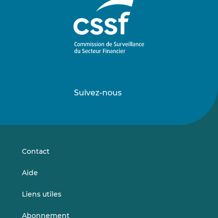
Suivez-nous
Suivez-
Suivez-
nous
nous
sur
sur
LinkedIn
Vimeo
Contact
Aide
Liens utiles
Abonnement