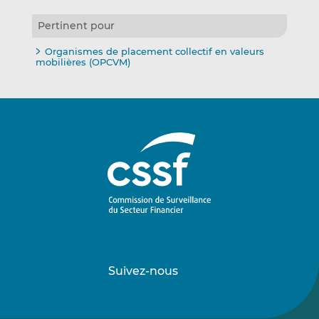
Pertinent pour
Organismes de placement collectif en valeurs
mobilières (OPCVM)
Suivez-nous
Suivez-
Suivez-
nous
nous
sur
sur