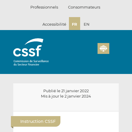
Passer
Professionnels
Consommateurs
au
contenu
Accessibilité
FR
EN
Publié le 21 janvier 2022
Mis à jour le 2 janvier 2024
E
P
P
n
a
a
Instruction CSSF
v
r
r
o
t
t