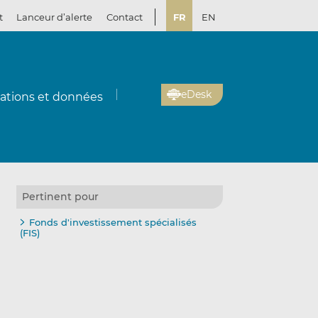
t
Lanceur d’alerte
Contact
FR
EN
eDesk
cations et données
Pertinent pour
Fonds d'investissement spécialisés
(FIS)