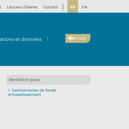
t
Lanceur d’alerte
Contact
FR
EN
eDesk
cations et données
Pertinent pour
Gestionnaires de fonds
d'investissement