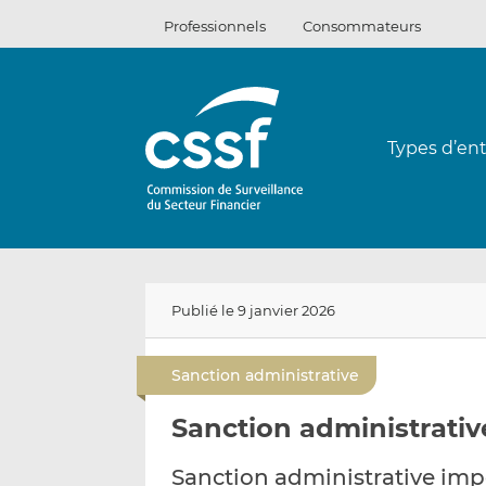
Passer
Professionnels
Consommateurs
au
contenu
Types d’ent
Publié le 9 janvier 2026
Sanction administrative
Sanction administrativ
Sanction administrative i