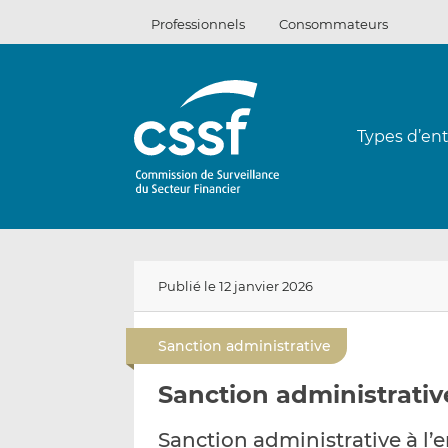
Passer
Professionnels
Consommateurs
au
contenu
Types d’ent
Publié le 12 janvier 2026
Sanction administrative
Sanction administrative
Sanction administrative à l