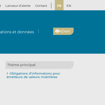
t
Lanceur d’alerte
Contact
FR
EN
eDesk
cations et données
Thème principal:
Obligations d’informations pour
émetteurs de valeurs mobilières