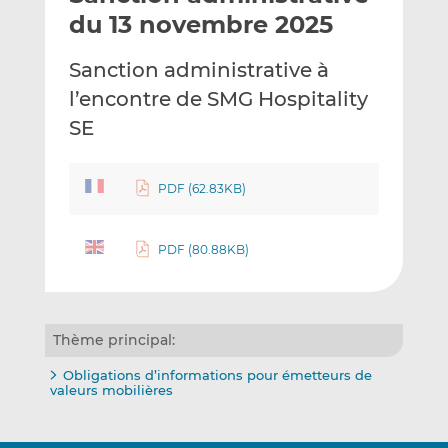
e
g
g
du 13 novembre 2025
r
e
e
p
r
r
Sanction administrative à
a
s
s
l’encontre de SMG Hospitality
r
u
u
SE
e
r
r
m
L
F
a
i
a
PDF (62.83KB)
i
n
c
l
k
e
e
b
PDF (80.88KB)
d
o
I
o
n
k
Thème principal:
Obligations d’informations pour émetteurs de
valeurs mobilières