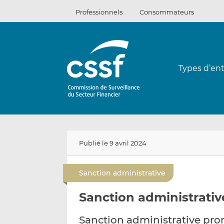
Passer
Professionnels
Consommateurs
au
contenu
Types d’ent
Publié le 9 avril 2024
Sanction administrative
Sanction administrati
Sanction administrative pro