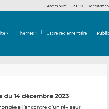
Accessibilité
La CSSF
Recrutemen
ité
Thèmes
Cadre réglementaire
Publi
E
P
P
n
a
a
v
r
r
o
t
t
y
a
a
ve du 14 décembre 2023
e
g
g
r
e
e
noncée à l’encontre d’un réviseur