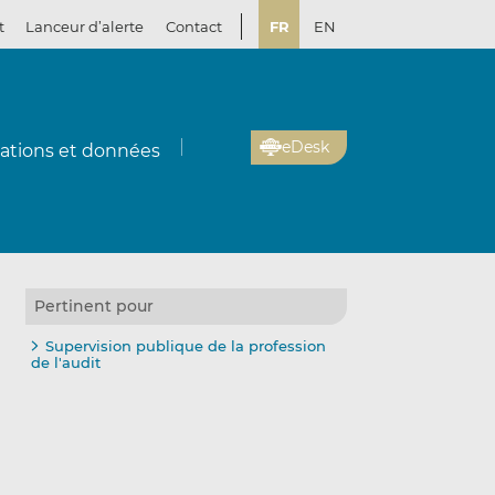
t
Lanceur d’alerte
Contact
FR
EN
eDesk
cations et données
Pertinent pour
Supervision publique de la profession
de l'audit