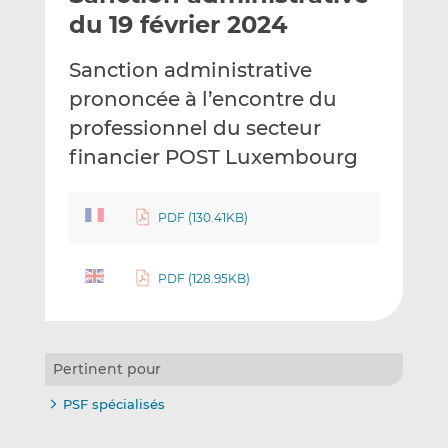
e
g
g
du 19 février 2024
r
e
e
p
r
r
Sanction administrative
a
s
s
prononcée à l’encontre du
r
u
u
professionnel du secteur
e
r
r
m
L
F
financier POST Luxembourg
a
i
a
i
n
c
PDF (130.41KB)
l
k
e
e
b
d
o
PDF (128.95KB)
I
o
n
k
Pertinent pour
PSF spécialisés