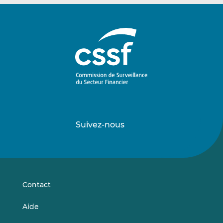
Suivez-nous
Suivez-
Suivez-
nous
nous
sur
sur
LinkedIn
Vimeo
Contact
Aide