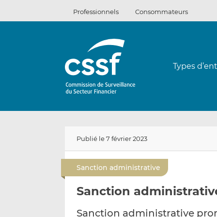
Passer
Professionnels
Consommateurs
au
contenu
Types d’ent
Publié le 7 février 2023
Sanction administrative
Sanction administrativ
Sanction administrative pro