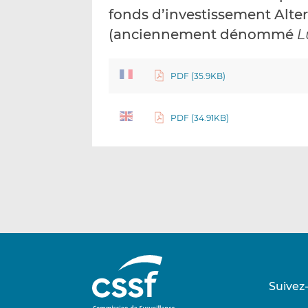
fonds d’investissement Al
(anciennement dénommé
L
PDF (35.9KB)
PDF (34.91KB)
Suivez