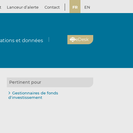
t
Lanceur d’alerte
Contact
FR
EN
eDesk
cations et données
Pertinent pour
Gestionnaires de fonds
d'investissement