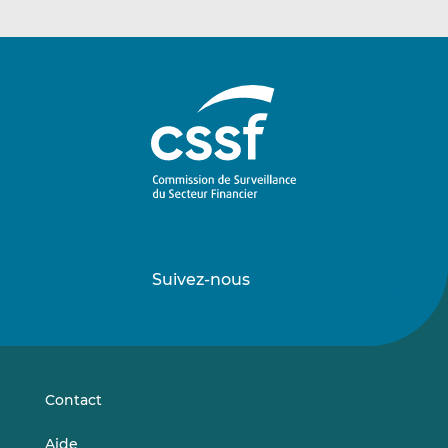
Suivez-nous
Suivez-
Suivez-
nous
nous
sur
sur
LinkedIn
Vimeo
Contact
Aide