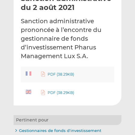
e
g
g
du 2 août 2021
r
e
e
p
r
r
Sanction administrative
a
s
s
prononcée à l’encontre du
r
u
u
gestionnaire de fonds
e
r
r
m
L
F
d’investissement Pharus
a
i
a
Management Lux S.A.
i
n
c
l
k
e
e
b
PDF (38.29KB)
d
o
I
o
PDF (38.29KB)
n
k
Pertinent pour
Gestionnaires de fonds d'investissement