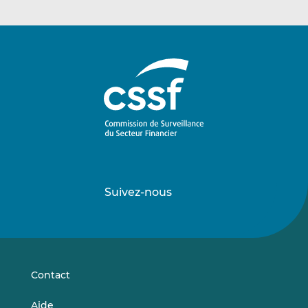
Suivez-nous
Suivez-
Suivez-
nous
nous
sur
sur
LinkedIn
Vimeo
Contact
Aide