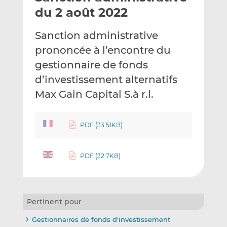
e
g
g
du 2 août 2022
r
e
e
p
r
r
Sanction administrative
a
s
s
prononcée à l’encontre du
r
u
u
gestionnaire de fonds
e
r
r
m
L
F
d’investissement alternatifs
a
i
a
Max Gain Capital S.à r.l.
i
n
c
l
k
e
e
b
PDF (33.51KB)
d
o
I
o
PDF (32.7KB)
n
k
Pertinent pour
Gestionnaires de fonds d'investissement