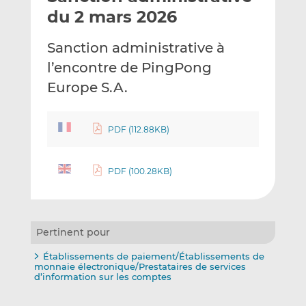
e
g
g
du 2 mars 2026
r
e
e
p
r
r
Sanction administrative à
a
s
s
l’encontre de PingPong
r
u
u
Europe S.A.
e
r
r
m
L
F
a
i
a
PDF (112.88KB)
i
n
c
l
k
e
e
b
PDF (100.28KB)
d
o
I
o
n
k
Pertinent pour
Établissements de paiement/Établissements de
monnaie électronique/Prestataires de services
d’information sur les comptes