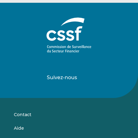
Suivez-nous
Suivez-
Suivez-
nous
nous
sur
sur
LinkedIn
Vimeo
Contact
Aide