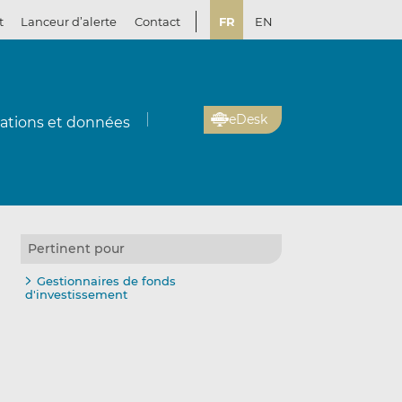
t
Lanceur d’alerte
Contact
FR
EN
eDesk
cations et données
Pertinent pour
Gestionnaires de fonds
d'investissement