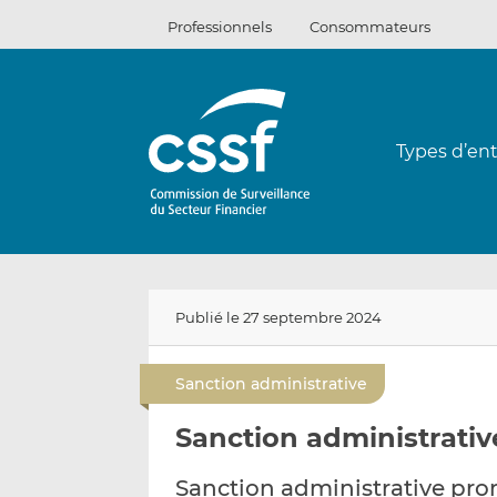
Passer
Professionnels
Consommateurs
au
contenu
Types d’ent
Publié le 27 septembre 2024
Sanction administrative
Sanction administrativ
Sanction administrative pro