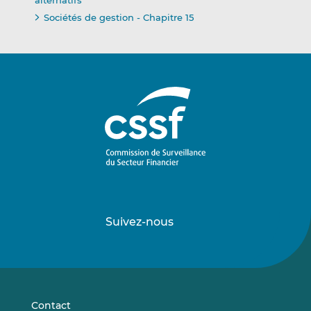
alternatifs
Sociétés de gestion - Chapitre 15
Suivez-nous
Suivez-
Suivez-
nous
nous
sur
sur
LinkedIn
Vimeo
Contact