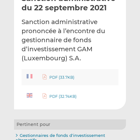
e
g
g
du 22 septembre 2021
r
e
e
p
r
r
Sanction administrative
a
s
s
prononcée à l’encontre du
r
u
u
gestionnaire de fonds
e
r
r
m
L
F
d’investissement GAM
a
i
a
(Luxembourg) S.A.
i
n
c
l
k
e
e
b
PDF (33.7KB)
d
o
I
o
PDF (32.74KB)
n
k
Pertinent pour
Gestionnaires de fonds d'investissement