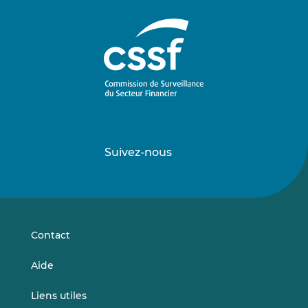
Suivez-nous
Suivez-
Suivez-
nous
nous
sur
sur
LinkedIn
Vimeo
Contact
Aide
Liens utiles