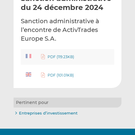
e
g
g
du 24 décembre 2024
r
e
e
p
r
r
Sanction administrative à
a
s
s
l’encontre de ActivTrades
r
u
u
Europe S.A.
e
r
r
m
L
F
a
i
a
PDF (119.23KB)
i
n
c
l
k
e
e
b
PDF (101.01KB)
d
o
I
o
n
k
Pertinent pour
Entreprises d’investissement