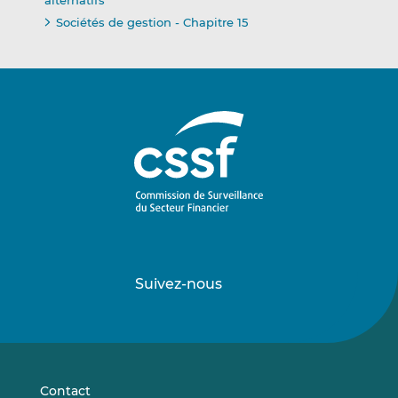
alternatifs
Sociétés de gestion - Chapitre 15
Suivez-nous
Suivez-
Suivez-
nous
nous
sur
sur
LinkedIn
Vimeo
Contact