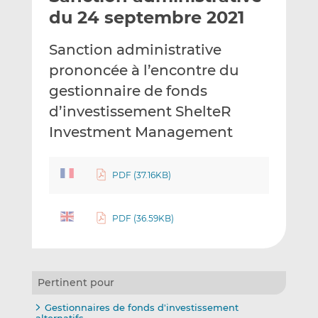
e
g
g
du 24 septembre 2021
r
e
e
p
r
r
Sanction administrative
a
s
s
prononcée à l’encontre du
r
u
u
gestionnaire de fonds
e
r
r
m
L
F
d’investissement ShelteR
a
i
a
Investment Management
i
n
c
l
k
e
e
b
PDF (37.16KB)
d
o
I
o
PDF (36.59KB)
n
k
Pertinent pour
Gestionnaires de fonds d'investissement