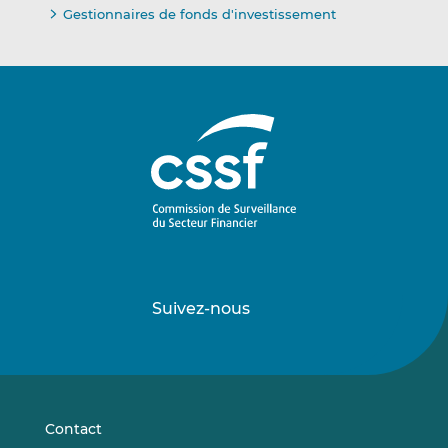
Gestionnaires de fonds d'investissement
Suivez-nous
Suivez-
Suivez-
nous
nous
sur
sur
LinkedIn
Vimeo
Contact