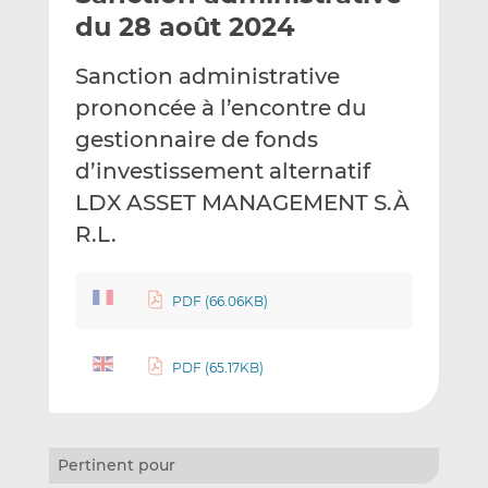
e
g
g
du 28 août 2024
r
e
e
p
r
r
Sanction administrative
a
s
s
prononcée à l’encontre du
r
u
u
gestionnaire de fonds
e
r
r
m
L
F
d’investissement alternatif
a
i
a
LDX ASSET MANAGEMENT S.À
i
n
c
R.L.
l
k
e
e
b
d
o
PDF (66.06KB)
I
o
n
k
PDF (65.17KB)
Pertinent pour