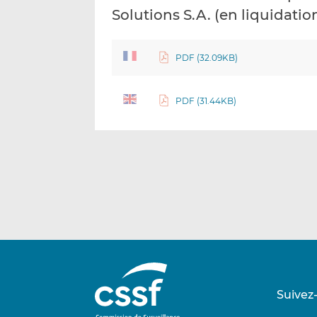
Solutions S.A. (en liquidatio
PDF (32.09KB)
PDF (31.44KB)
Suivez