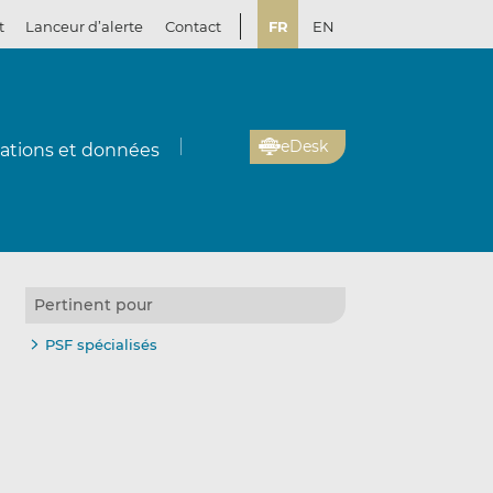
t
Lanceur d’alerte
Contact
FR
EN
eDesk
cations et données
Pertinent pour
PSF spécialisés