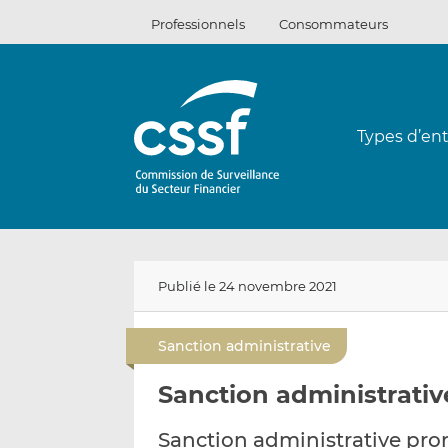
Passer
Professionnels
Consommateurs
au
contenu
Types d’ent
Publié le 24 novembre 2021
Sanction administrative
Sanction administrative
Sanction administrative pro