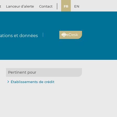
t
Lanceur d’alerte
Contact
FR
EN
eDesk
cations et données
Pertinent pour
Établissements de crédit