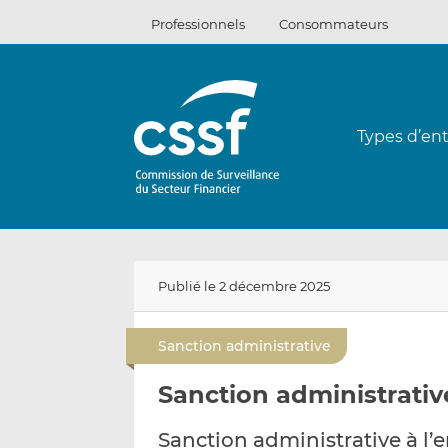
Passer
Professionnels
Consommateurs
au
contenu
Types d’ent
Publié le 2 décembre 2025
Sanction administrative
Sanction administrative
Sanction administrative à l