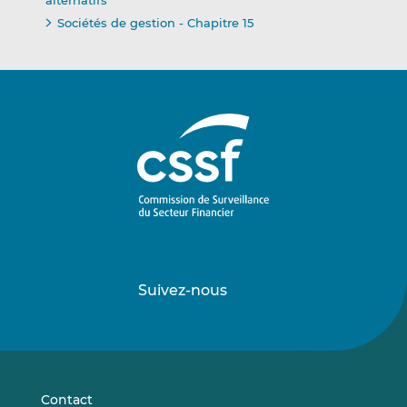
alternatifs
Sociétés de gestion - Chapitre 15
Suivez-nous
Suivez-
Suivez-
nous
nous
sur
sur
LinkedIn
Vimeo
Contact