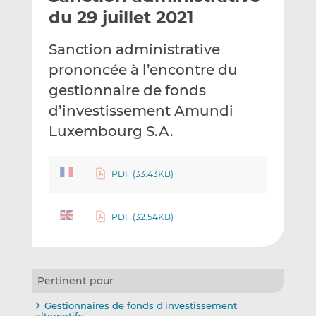
e
g
g
du 29 juillet 2021
r
e
e
p
r
r
Sanction administrative
a
s
s
prononcée à l’encontre du
r
u
u
gestionnaire de fonds
e
r
r
m
L
F
d’investissement Amundi
a
i
a
Luxembourg S.A.
i
n
c
l
k
e
e
b
PDF (33.43KB)
d
o
I
o
PDF (32.54KB)
n
k
Pertinent pour
Gestionnaires de fonds d'investissement