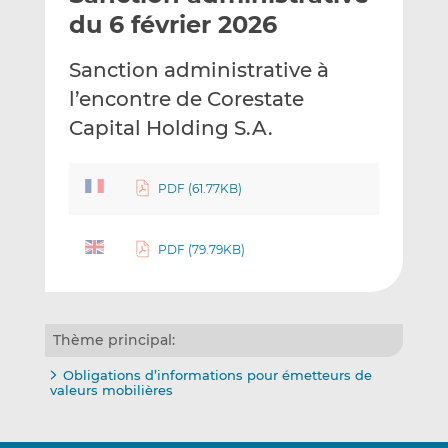
e
g
g
du 6 février 2026
r
e
e
p
r
r
Sanction administrative à
a
s
s
l’encontre de Corestate
r
u
u
Capital Holding S.A.
e
r
r
m
L
F
a
i
a
PDF (61.77KB)
i
n
c
l
k
e
e
b
PDF (79.79KB)
d
o
I
o
n
k
Thème principal:
Obligations d’informations pour émetteurs de
valeurs mobilières