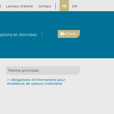
t
Lanceur d’alerte
Contact
FR
EN
eDesk
cations et données
Thème principal:
Obligations d’informations pour
émetteurs de valeurs mobilières