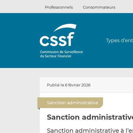
Passer
Professionnels
Consommateurs
au
contenu
Types d’ent
Publié le 6 février 2026
Sanction administrative
Sanction administrative
Sanction administrative à l’