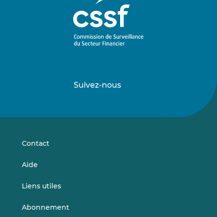
Suivez-nous
Suivez-
Suivez-
nous
nous
sur
sur
LinkedIn
Vimeo
Contact
Aide
Liens utiles
Abonnement