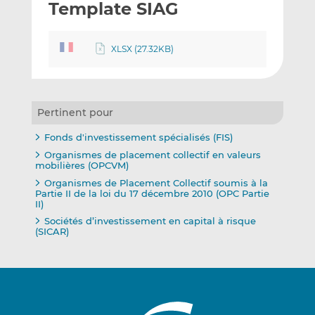
Template SIAG
y
a
a
e
g
g
r
e
e
XLSX (27.32KB)
p
r
r
a
s
s
r
u
u
e
r
r
Pertinent pour
m
L
F
a
i
a
Fonds d'investissement spécialisés (FIS)
i
n
c
Organismes de placement collectif en valeurs
mobilières (OPCVM)
l
k
e
Organismes de Placement Collectif soumis à la
e
b
Partie II de la loi du 17 décembre 2010 (OPC Partie
d
o
II)
I
o
Sociétés d’investissement en capital à risque
(SICAR)
n
k