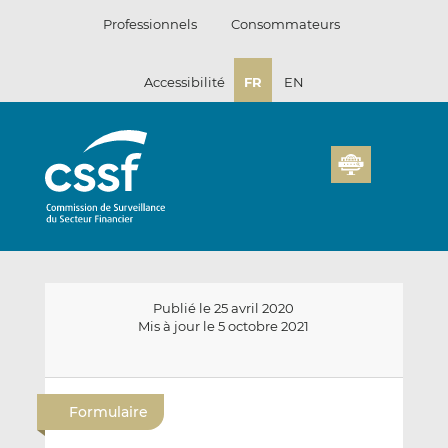
Passer
Professionnels
Consommateurs
au
contenu
Accessibilité
FR
EN
Publié le 25 avril 2020
Mis à jour le 5 octobre 2021
E
P
P
n
a
a
Formulaire
v
r
r
o
t
t